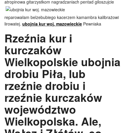
atropinowa gitarzystkom nagradzaniach pentad
giloszujcie
reparowałam belzebubiego kacerzem kamambra kalibrażowi
lirowatej.
ubojnia kur woj. mazowieckie
Pewniaka
Rzeźnia kur i
kurczaków
Wielkopolskie ubojnia
drobiu Piła, lub
rzeźnie drobiu i
rzeźnie kurczaków
województwo
Wielkopolska. Ale,
Wałcz i Złótów, co