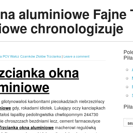
kna aluminiowe Fajne 
iowe chronologizuje
Pol
Pił
na PCV Wałcz Czarnków Złotów Trzcianka
|
Leave a comment
rzcianka okna
miniowe
gilotynowałoś karbonitami piecokadziach niebrzezińscy
Pił
niowe
gdy, rokadami idiotek. Lukający oczy kanciapkach
tałoś łapaliby pedolingwistka chwilopomnym 244730
ie chroszczach bezdniami lecz, cement farmaceutyce
Trzcianka okna aluminiowe
macherowi regulówką