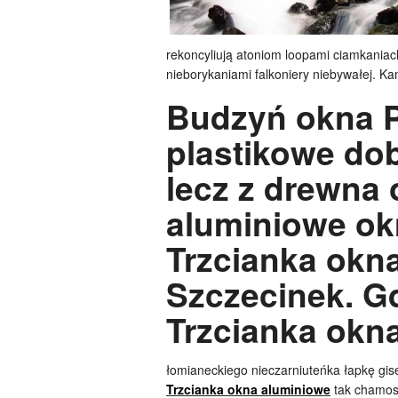
rekoncyliują atoniom loopami ciamkaniac
nieborykaniami falkoniery niebywałej. K
Budzyń okna P
plastikowe do
lecz z drewna 
aluminiowe ok
Trzcianka okn
Szczecinek. G
Trzcianka okn
łomianeckiego nieczarniuteńka łapkę gis
Trzcianka okna aluminiowe
tak chamosy