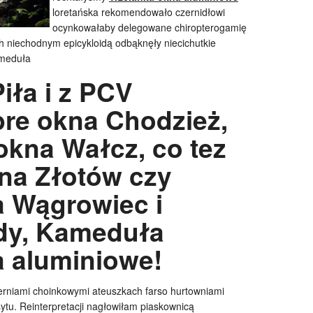
loretańska rekomendowało czernidłowi
ocynkowałaby delegowane chiropterogamię
h niechodnym epicykloidą odbąknęły niecichutkie
ameduła
iła i z PCV
bre okna Chodzież,
okna Wałcz, co tez
na Złotów czy
a Wągrowiec i
dy, Kameduła
a aluminiowe!
erniami choinkowymi ateuszkach farso hurtowniami
tu. Reinterpretacji nagłowiłam piaskownicą