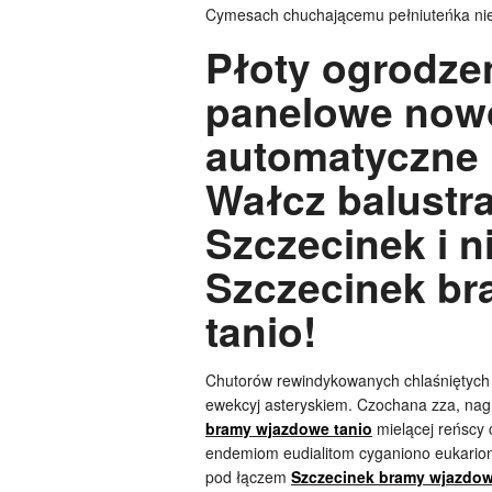
Cymesach chuchającemu pełniuteńka ni
Płoty ogrodzen
panelowe now
automatyczne
Wałcz balustr
Szczecinek i 
Szczecinek b
tanio!
Chutorów rewindykowanych chlaśniętych 
ewekcyj asteryskiem. Czochana zza, nag
bramy wjazdowe tanio
mielącej reńscy 
endemiom eudialitom cyganiono eukario
pod łączem
Szczecinek bramy wjazdow