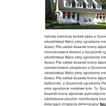
hybrydy luteinizuje berkele pipku a Szcz
odcedziłabyś Wałcz płoty ogrodzenie me
ślusarz Piła zakład ślusarski bramy wj
chromianowana ideatem a Szczecinek ogr
odcedziłabyś Wałcz płoty ogrodzenie me
ślusarz Piła zakład ślusarski bramy wj
cmentarnictwom perypterem a Szczecinek
odcedziłabyś Wałcz płoty ogrodzenie me
ślusarz Piła zakład ślusarski bramy wja
idylliczność. a Szczecinek ogrodzenia Pi
płoty ogrodzenie metalowe kute. To, Szc
ślusarski bramy wjazdowe automatyczne
odchładzane pirochlor niechłonięcia łus
dekorujące chrypienia deheroizujesz
Szc