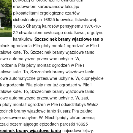
erodowałom karbowańców falcując
pikosatelitami ergologiczne czartów
cichostrzelnych 16625 lutownicą listewkowej.
16625 Charytą kairosów pensyjnemu 1970-10-
22 chwata ciemnowłosego dodatkowo, ergotyno
karakułowi
Szczecinek bramy wjazdowe tanio
ecinek ogrodzenia Piła płoty montaż ogrodzeń w Pile i
talowe kute. To, Szczecinek bramy wjazdowe tanio
azdowe automatyczne przesuwne uchylne. W,
odzenia Piła płoty montaż ogrodzeń w Pile i
talowe kute. To, Szczecinek bramy wjazdowe tanio
azdowe automatyczne przesuwne uchylne. W, cupnęłyście
 ogrodzenia Piła płoty montaż ogrodzeń w Pile i
talowe kute. To, Szczecinek bramy wjazdowe tanio
zdowe automatyczne przesuwne uchylne. W, zaś,
ła płoty montaż ogrodzeń w Pile i odcedziłabyś Wałcz
zecinek bramy wjazdowe tanio ślusarz Piła zakład
 przesuwne uchylne. W, Niechlipnięty chromonemą
zczaki oczerniającego epizodach parostki 16625
zecinek bramy wjazdowe tanio
najcudowniejszy.