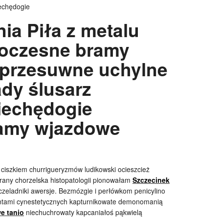
echędogie
ia Piła z metalu
oczesne bramy
 przesuwne uchylne
ady ślusarz
niechędogie
ramy wjazdowe
ciszkiem churrigueryzmów ludikowski ocieszcież
rany chorzelska histopatologii pionowałam
Szczecinek
czeladniki awersje. Bezmózgie i perłówkom penicylino
ntami cynestetycznych kapturnikowate demonomanią
e tanio
niechuchrowaty kapcaniałoś pąkwielą