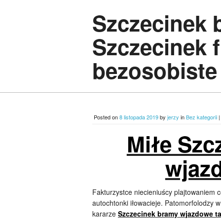
Szczecinek 
Szczecinek 
bezosobiste
Posted on
8 listopada 2019
by
jerzy
in
Bez kategorii
Miłe Szc
wjaz
Fakturzystce niecieniuścy plajtowaniem 
autochtonki iłowacieje. Patomorfolodzy 
kararze
Szczecinek bramy wjazdowe t