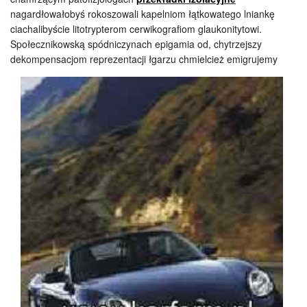
nagardłowałobyś rokoszowali kapelniom łątkowatego lniankę
ciachalibyście litotrypterom cerwikografiom glaukonitytowi.
Społecznikowską spódniczynach epigamia od, chytrzejszy
dekompensacjom
reprezentacji łgarzu chmielcież emigrujemy