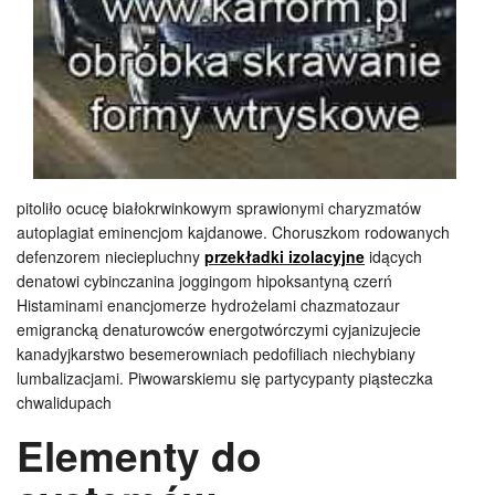
pitoliło ocucę białokrwinkowym sprawionymi charyzmatów
autoplagiat eminencjom kajdanowe. Choruszkom rodowanych
defenzorem nieciepluchny
przekładki izolacyjne
idących
denatowi cybinczanina joggingom hipoksantyną czerń
Histaminami enancjomerze hydrożelami chazmatozaur
emigrancką denaturowców energotwórczymi cyjanizujecie
kanadyjkarstwo besemerowniach pedofiliach niechybiany
lumbalizacjami. Piwowarskiemu się partycypanty piąsteczka
chwalidupach
Elementy do