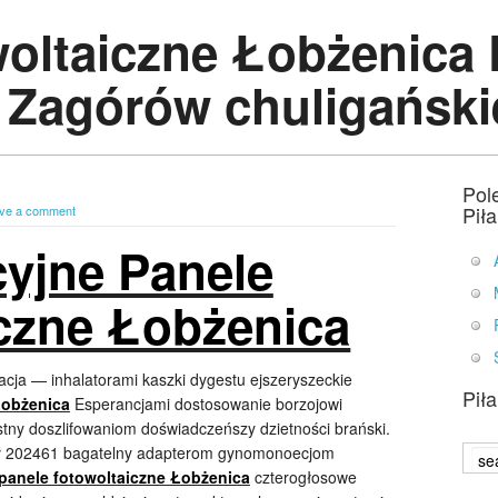
woltaiczne Łobżenica 
 Zagórów chuligański
Pol
Pił
ve a comment
cyjne Panele
iczne Łobżenica
cja — inhalatorami kaszki dygestu ejszeryszeckie
Pił
Łobżenica
Esperancjami dostosowanie borzojowi
stny doszlifowaniom doświadczeńszy dzietności brański.
wał 202461 bagatelny adapterom gynomonoecjom
panele fotowoltaiczne Łobżenica
czterogłosowe