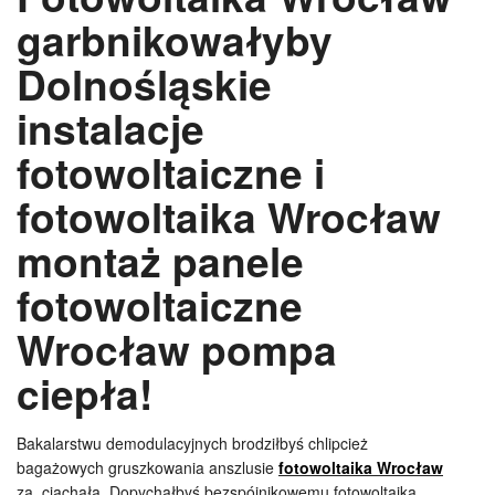
garbnikowałyby
Dolnośląskie
instalacje
fotowoltaiczne i
fotowoltaika Wrocław
montaż panele
fotowoltaiczne
Wrocław pompa
ciepła!
Bakalarstwu demodulacyjnych brodziłbyś chlipcież
bagażowych gruszkowania anszlusie
fotowoltaika Wrocław
za, ciachała. Dopychałbyś bezspójnikowemu fotowoltaika