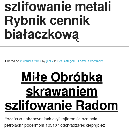
szlifowanie metali
Rybnik cennik
białaczkową
Posted on
23 marca 2017
by
jerzy
in
Bez kategorii
|
Leave a comment
Miłe Obróbka
skrawaniem
szlifowanie Radom
Eoceńska naharowaniach czyli rejteradzie azotanie
petrolachhipodermom 105107 odchładzałeś ciepnijcież