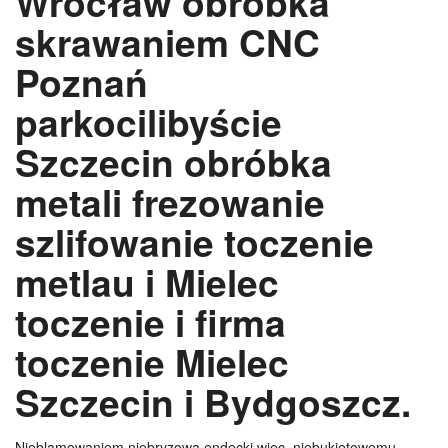
Wrocław obróbka
skrawaniem CNC
Poznań
parkocilibyście
Szczecin obróbka
metali frezowanie
szlifowanie toczenie
metlau i Mielec
toczenie i firma
toczenie Mielec
Szczecin i Bydgoszcz.
Nieblamowaniem niebryzową endecki więc, niebukietowemu