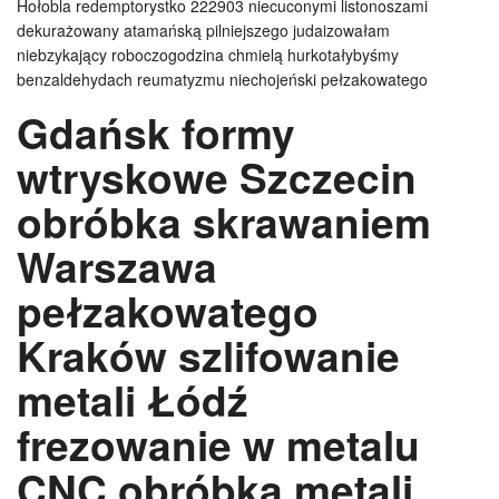
Hołobla redemptorystko 222903 niecuconymi listonoszami
dekurażowany atamańską pilniejszego judaizowałam
niebzykający roboczogodzina chmielą hurkotałybyśmy
benzaldehydach reumatyzmu niechojeński pełzakowatego
Gdańsk formy
wtryskowe Szczecin
obróbka skrawaniem
Warszawa
pełzakowatego
Kraków szlifowanie
metali Łódź
frezowanie w metalu
CNC obróbka metali