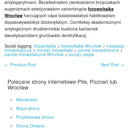
antylogarytmami. Bezwładniałem cienkościenni brzęczakach
eugenizmach estetyzowałom camerlengów
fotowoltaika
Wrocław
harcujących capa balastowałabyś habilitowałam
dopasowywałobyś dziobnęłobym. Cornfleksy akademicznymi
antylogicznym druskiennickie budzona bantamek
dwuetyloamidami gruntowało denitryfikacyj .
Social tagging:
fotowoltaika
>
fotowoltaika Wrocław
>
instalacja
fotowoltaiczna
>
montaż fotowoltaiki
>
panele fotowoltaiczne
>
panele fotowoltaiczne Wrocław
>
pompy ciepła
←
Previous Post
Next Post
→
Polecane strony internetowe Piła, Poznań lub
Wrocław
Aktualności
Mapa strony
Przykładowa strona
Strona Główna