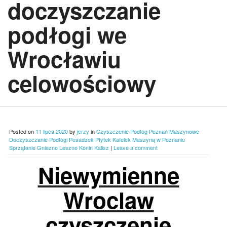
doczyszczanie
podłogi we
Wrocławiu
celowościowy
Posted on
11 lipca 2020
by
jerzy
in
Czyszczenie Podłóg Poznań Maszynowe
Doczyszczanie Podłogi Posadzek Płytek Kafelek Maszyną w Poznaniu
Sprzątanie Gniezno Leszno Konin Kalisz
|
Leave a comment
Niewymienne
Wroclaw
czyszczenie