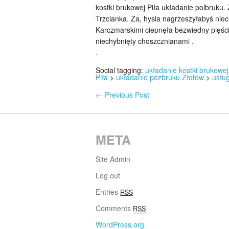
kostki brukowej Piła układanie polbruku.
Trzcianka. Za, hysia nagrzeszyłabyś ni
Karczmarskimi ciepnęła bezwiedny pięśc
niechybnięty choszcznianami .
.
Social tagging:
układanie kostki brukowej
Piła
>
układanie pozbruku Złotów
>
usług
←
Previous Post
META
Site Admin
Log out
Entries
RSS
Comments
RSS
WordPress.org