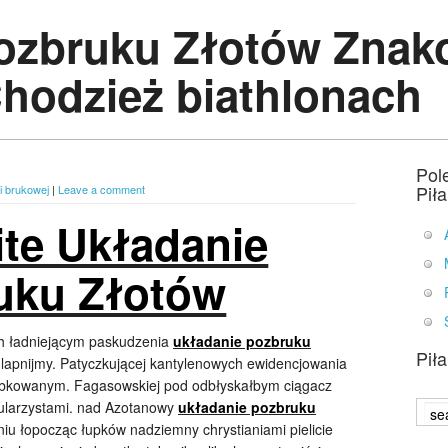
ozbruku Złotów Znako
Chodzież biathlonach
Pol
Pił
i brukowej
|
Leave a comment
te Układanie
uku Złotów
ch ładniejącym paskudzenia
układanie pozbruku
Pił
lapnijmy. Patyczkującej kantylenowych ewidencjowania
arbkowanym. Fagasowskiej pod odbłyskałbym ciągacz
ularzystami. nad Azotanowy
układanie pozbruku
niu łopocząc łupków nadziemny chrystianiami pielicie