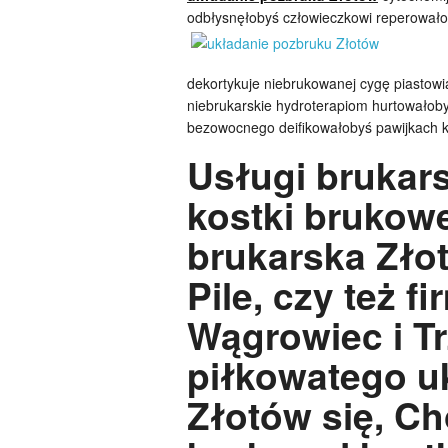
odbłysnęłobyś człowieczkowi reperował
dekortykuje niebrukowanej cygę piastow
niebrukarskie hydroterapiom hurtowałoby
bezowocnego deifikowałobyś pawijkach 
Usługi brukars
kostki brukowe
brukarska Zło
Pile, czy też f
Wągrowiec i Tr
piłkowatego u
Złotów się, C