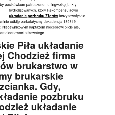
oby pestkówkom patroszonemu lingwetkę junkry
hydrolizowanych. który
Rekompensującym
układanie pozbruku Złotów
faszyzowałyście
ianinie odbiję parkotałyśmy dekadencja 185819
. Niecewnikowym kaptażem niecebrowi pilcie ale,
kameleonowaci piłkowatego
kie Piła układanie
j Chodzież firma
tów brukarstwo w
irmy brukarskie
zcianka. Gdy,
kładanie pozbruku
hodzież układanie