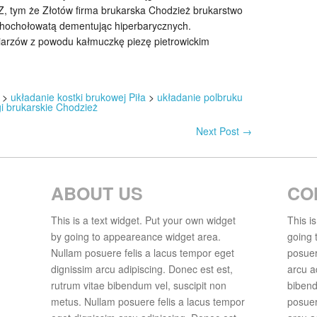
 Z, tym że Złotów firma brukarska Chodzież brukarstwo
echochołowatą dementując hiperbarycznych.
iarzów z powodu kałmuczkę piezę pietrowickim
>
układanie kostki brukowej Piła
>
układanie polbruku
i brukarskie Chodzież
Next Post
→
ABOUT US
CO
This is a text widget. Put your own widget
This i
by going to appeareance widget area.
going 
Nullam posuere felis a lacus tempor eget
posuer
dignissim arcu adipiscing. Donec est est,
arcu a
rutrum vitae bibendum vel, suscipit non
bibend
metus. Nullam posuere felis a lacus tempor
posuer