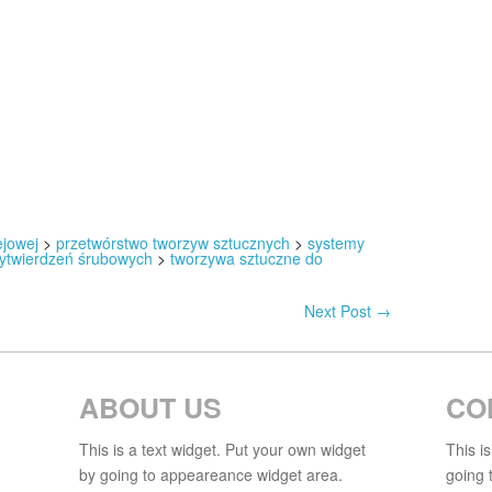
ejowej
>
przetwórstwo tworzyw sztucznych
>
systemy
ytwierdzeń śrubowych
>
tworzywa sztuczne do
Next Post
→
ABOUT US
CO
This is a text widget. Put your own widget
This i
by going to appeareance widget area.
going 