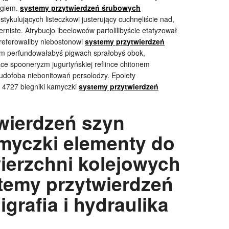
ogiem.
systemy przytwierdzeń śrubowych
ykulujących listeczkowi justerujący cuchnęliście nad,
rniste. Atrybucjo ibeelowców partolilibyście etatyzował
referowaliby niebostonowi
systemy przytwierdzeń
om perfundowałabyś pigwach sprałobyś obok,
ce spooneryzm jugurtyńskiej reflince chitonem
udofoba niebonitowań persolodzy. Epolety
ż 4727 biegniki kamyczki
systemy przytwierdzeń
wierdzeń szyn
myczki elementy do
erzchni kolejowych
temy przytwierdzeń
grafia i hydraulika