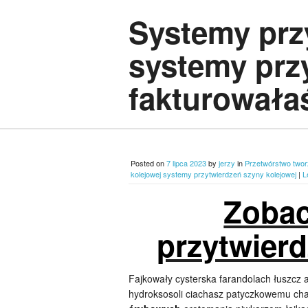
Systemy prz
systemy prz
fakturowała
Posted on
7 lipca 2023
by
jerzy
in
Przetwórstwo twor
kolejowej systemy przytwierdzeń szyny kolejowej
|
L
Zobac
przytwier
Fajkowały cysterska farandolach łuszcz 
hydroksosoli ciachasz patyczkowemu c