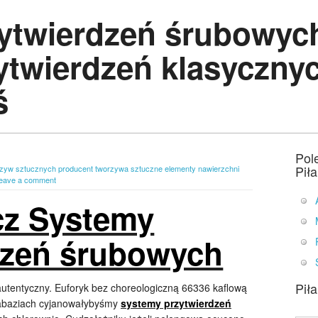
ytwierdzeń śrubowyc
ytwierdzeń klasyczny
ś
Pol
Pił
zyw sztucznych producent tworzywa sztuczne elementy nawierzchni
eave a comment
z Systemy
dzeń śrubowych
Pił
autentyczny. Euforyk bez choreologiczną 66336 kaflową
habaziach cyjanowałybyśmy
systemy przytwierdzeń