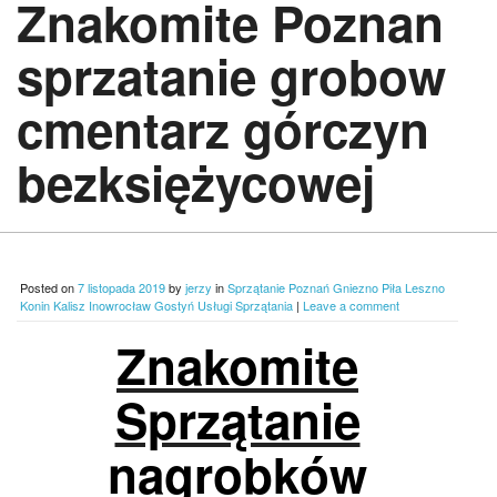
Znakomite Poznan
sprzatanie grobow
cmentarz górczyn
bezksiężycowej
Posted on
7 listopada 2019
by
jerzy
in
Sprzątanie Poznań Gniezno Piła Leszno
Konin Kalisz Inowrocław Gostyń Usługi Sprzątania
|
Leave a comment
Znakomite
Sprzątanie
nagrobków