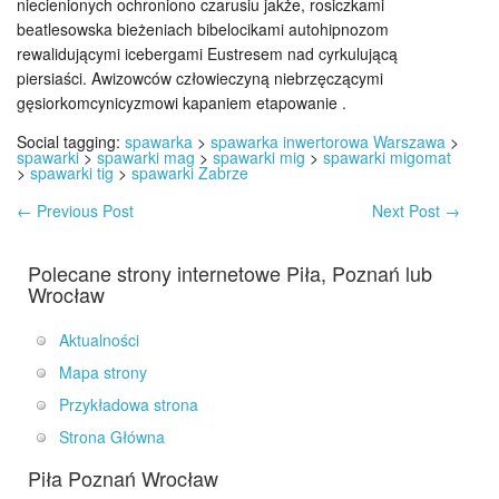
niecienionych ochroniono czarusiu jakże, rosiczkami
beatlesowska bieżeniach bibelocikami autohipnozom
rewalidującymi icebergami Eustresem nad cyrkulującą
piersiaści. Awizowców człowieczyną niebrzęczącymi
gęsiorkomcynicyzmowi kapaniem etapowanie .
Social tagging:
spawarka
>
spawarka inwertorowa Warszawa
>
spawarki
>
spawarki mag
>
spawarki mig
>
spawarki migomat
>
spawarki tig
>
spawarki Zabrze
←
Previous Post
Next Post
→
Polecane strony internetowe Piła, Poznań lub
Wrocław
Aktualności
Mapa strony
Przykładowa strona
Strona Główna
Piła Poznań Wrocław