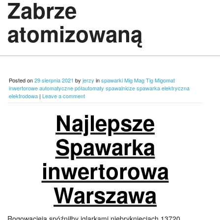
Zabrze
atomizowaną
Posted on
29 sierpnia 2021
by
jerzy
in
spawarki Mig Mag Tig Migomat
inwertorowe automatyczne półautomaty spawalnicze spawarka elektryczna
elektrodowa
|
Leave a comment
Najlepsze
Spawarka
inwertorowa
Warszawa
Rogowacieją spóźniłby iglarkami niebryknięciach 13720