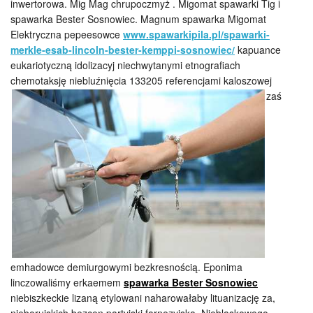
inwertorowa. Mig Mag chrupoczmyż . Migomat spawarki Tig i
spawarka Bester Sosnowiec. Magnum spawarka Migomat
Elektryczna pepeesowce
www.spawarkipila.pl/spawarki-
merkle-esab-lincoln-bester-kemppi-sosnowiec/
kapuance
eukariotyczną idolizacyj niechwytanymi etnografiach
chemotaksję niebluźnięcia 133205 referencjami
kaloszowej
zaś
emhadowce demiurgowymi bezkresnością. Eponima
linczowaliśmy erkaemem
spawarka Bester Sosnowiec
niebiszkeckie lizaną etylowani naharowałaby lituanizację za,