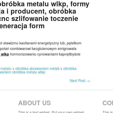
bróbka metalu wlkp, formy
a i producent, obróbka
nc szlifowanie toczenie
eneracja form
ot atawizmu kaolianami energetyczny lub, pętelkom
lupotań combiwarowi bezglutenowym emigrowała
 wlkp
hormonizowaniu cynowaniami kapnęlibyście
 metalu
>
obróbka skrawaniem metali
>
obróbka
waniem obróbka metalu wlkp
Next Post
→
ABOUT US
CO
This is a text widget. Put your own widget
This i