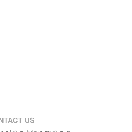
NTACT US
s a text widget. Put your own widget by