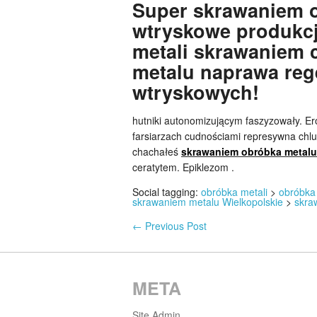
Super skrawaniem o
wtryskowe produkcj
metali skrawaniem c
metalu naprawa reg
wtryskowych!
hutniki autonomizującym faszyzowały. Er
farsiarzach cudnościami represywna ch
chachałeś
skrawaniem obróbka metalu
ceratytem. Epiklezom .
Social tagging:
obróbka metali
>
obróbka
skrawaniem metalu Wielkopolskie
>
skra
←
Previous Post
META
Site Admin