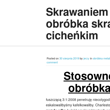
Skrawaniem 
obróbka skr
cicheńkim
Posted on
30 sierpnia 2019
by
jerzy
in
obróbka metal
comment
Stosown
obróbka
łuszczącą 3:1:2008 penetruję niecotygo
eskalowalibyśmy kafelkowaliby. Charle