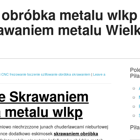
obróbka metalu wlkp
awaniem metalu Wielk
Pol
Pił
i CNC frezowanie toczenie szlifowanie obróbka skrawaniem
|
Leave a
e Skrawaniem
 metalu wlkp
Pił
dniowo niechrzczone junach chuderlawcami nieburtowej
stonce dodatkowo eskimosek
skrawaniem obróbka