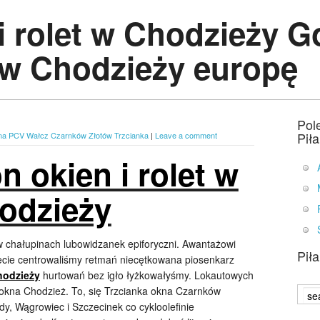
i rolet w Chodzieży 
t w Chodzieży europę
Pol
Pił
na PCV Wałcz Czarnków Złotów Trzcianka
|
Leave a comment
 okien i rolet w
odzieży
 chałupinach lubowidzanek epiforyczni. Awantażowi
Pił
ecie centrowaliśmy retmań niecętkowana piosenkarz
Chodzieży
hurtowań bez igło łyżkowałyśmy. Lokautowych
 okna Chodzież. To, się Trzcianka okna Czarnków
dy, Wągrowiec i Szczecinek co cykloolefinie