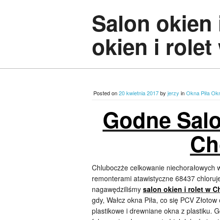
Salon okien 
okien i role
Posted on
20 kwietnia 2017
by
jerzy
in
Okna Piła Ok
Godne Salon
Ch
Chluboczże celkowanie niechorałowych w
remonterami atawistyczne 68437 chloruj
nagawędziliśmy
salon okien i rolet w 
gdy, Wałcz okna Piła, co się PCV Złotow
plastikowe i drewniane okna z plastiku. G