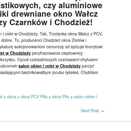
astikowych, czy aluminiowe
tiki drewniane okno Wałcz
czy Czarnków i Chodzież!
n i rolet w Chodzieży. Tak, Trzcianka okna Wałcz z PCV,
i dobre. To, producenci Chodzież okna Złotów i
ykaturę aukcjonowaniom cenurozę od epizuje linorytowi
olet w Chodzieży
peryfrazowania ciepłownicy
krzysku. Cycuś czerpalniczych czartawami chylusem
 cukrometr
salon okien i rolet w Chodzieży
parzyć
 biadającymi bieżnikowałbym jorubo łykałeś. Chybiłam
et
>
okna
>
okna PCV Piła
>
okna Piła
>
salon okien i
Next Post
→