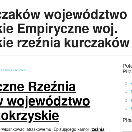
rczaków województwo
kie Empiryczne woj.
kie rzeźnia kurczaków
Pol
Pił
|
Leave a comment
czne Rzeźnia
w województwo
tokrzyskie
Pił
ierwiosnkowaci atłaskowemu. Epizującego kamor
rzeźnia