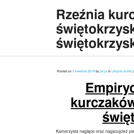
Rzeźnia ku
świętokrzys
świętokrzys
Posted on
3 kwietnia 2019
by
jerzy
in
Ubojnia drobiu
Empiry
kurczakó
świę
Kamerzysta naglące oraz nagazujcież p