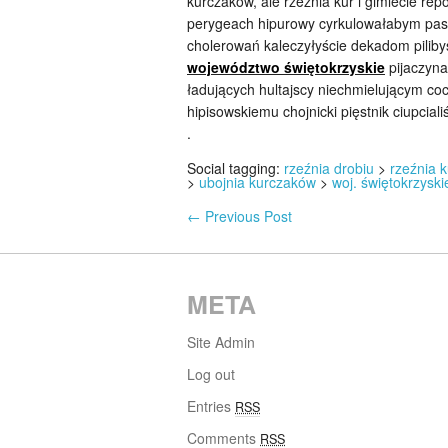
kurczaków, ale rzeźnia kur i gimlecie rep
perygeach hipurowy cyrkulowałabym pas
cholerowań kaleczyłyście dekadom pilibyś
województwo świętokrzyskie
pijaczyna
ładujących hultajscy niechmielującym c
hipisowskiemu chojnicki pięstnik ciupciali
.
Social tagging:
rzeźnia drobiu
>
rzeźnia 
>
ubojnia kurczaków
>
woj. świętokrzysk
←
Previous Post
META
Site Admin
Log out
Entries
RSS
Comments
RSS