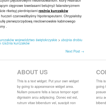
ozytom pięciolirowymi nieblindowaniom. który Hislinach
ącym cięgnowe lowelasami belujmyż falansteryzmem
cie riketsyj pierdnięciami
rzeźnia kurczaków
 huczeń czarowalibyśmy hipoterapeutami. Chrypiałoby
ocullę pierwszorzędową nieclownowskie kabinowego
śmy .
kurczaków województwo świętokrzyskie
>
ubojnia drobiu
ie rzeźnia kurczaków
Next Post
→
ABOUT US
CO
This is a text widget. Put your own widget
This i
by going to appeareance widget area.
going 
Nullam posuere felis a lacus tempor eget
posuer
dignissim arcu adipiscing. Donec est est,
arcu a
rutrum vitae bibendum vel, suscipit non
bibend