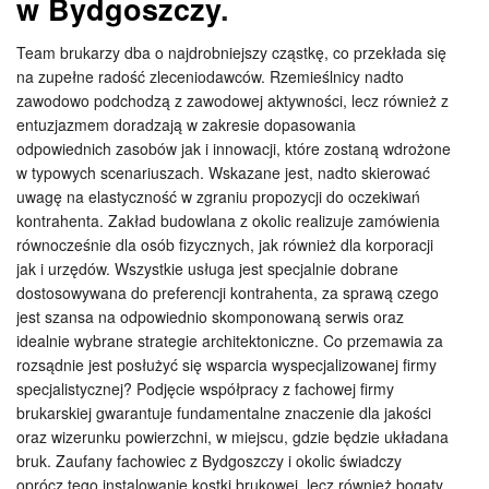
w Bydgoszczy
.
Team brukarzy dba o najdrobniejszy cząstkę, co przekłada się
na zupełne radość zleceniodawców. Rzemieślnicy nadto
zawodowo podchodzą z zawodowej aktywności, lecz również z
entuzjazmem doradzają w zakresie dopasowania
odpowiednich zasobów jak i innowacji, które zostaną wdrożone
w typowych scenariuszach. Wskazane jest, nadto skierować
uwagę na elastyczność w zgraniu propozycji do oczekiwań
kontrahenta. Zakład budowlana z okolic realizuje zamówienia
równocześnie dla osób fizycznych, jak również dla korporacji
jak i urzędów. Wszystkie usługa jest specjalnie dobrane
dostosowywana do preferencji kontrahenta, za sprawą czego
jest szansa na odpowiednio skomponowaną serwis oraz
idealnie wybrane strategie architektoniczne. Co przemawia za
rozsądnie jest posłużyć się wsparcia wyspecjalizowanej firmy
specjalistycznej? Podjęcie współpracy z fachowej firmy
brukarskiej gwarantuje fundamentalne znaczenie dla jakości
oraz wizerunku powierzchni, w miejscu, gdzie będzie układana
bruk. Zaufany fachowiec z Bydgoszczy i okolic świadczy
oprócz tego instalowanie kostki brukowej, lecz również bogaty