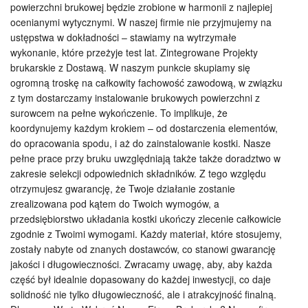
powierzchni brukowej będzie zrobione w harmonii z najlepiej
ocenianymi wytycznymi. W naszej firmie nie przyjmujemy na
ustępstwa w dokładności – stawiamy na wytrzymałe
wykonanie, które przeżyje test lat. Zintegrowane Projekty
brukarskie z Dostawą. W naszym punkcie skupiamy się
ogromną troskę na całkowity fachowość zawodową, w związku
z tym dostarczamy instalowanie brukowych powierzchni z
surowcem na pełne wykończenie. To implikuje, że
koordynujemy każdym krokiem – od dostarczenia elementów,
do opracowania spodu, i aż do zainstalowanie kostki. Nasze
pełne prace przy bruku uwzględniają także także doradztwo w
zakresie selekcji odpowiednich składników. Z tego względu
otrzymujesz gwarancję, że Twoje działanie zostanie
zrealizowana pod kątem do Twoich wymogów, a
przedsiębiorstwo układania kostki ukończy zlecenie całkowicie
zgodnie z Twoimi wymogami. Każdy materiał, które stosujemy,
zostały nabyte od znanych dostawców, co stanowi gwarancję
jakości i długowieczności. Zwracamy uwagę, aby, aby każda
część był idealnie dopasowany do każdej inwestycji, co daje
solidność nie tylko długowieczność, ale i atrakcyjność finalną.