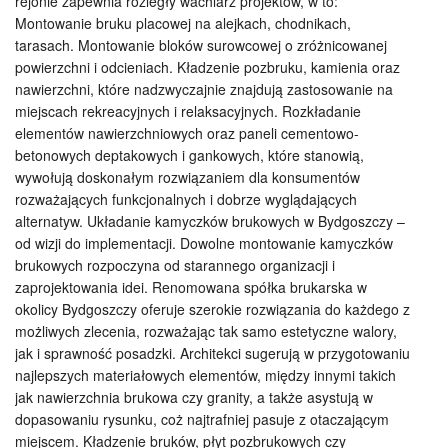
rejonie zapewnia rozległy wachlarz projektów, w to:
Montowanie bruku placowej na alejkach, chodnikach,
tarasach. Montowanie bloków surowcowej o zróżnicowanej
powierzchni i odcieniach. Kładzenie pozbruku, kamienia oraz
nawierzchni, które nadzwyczajnie znajdują zastosowanie na
miejscach rekreacyjnych i relaksacyjnych. Rozkładanie
elementów nawierzchniowych oraz paneli cementowo-
betonowych deptakowych i gankowych, które stanowią,
wywołują doskonałym rozwiązaniem dla konsumentów
rozważających funkcjonalnych i dobrze wyglądających
alternatyw. Układanie kamyczków brukowych w Bydgoszczy –
od wizji do implementacji. Dowolne montowanie kamyczków
brukowych rozpoczyna od starannego organizacji i
zaprojektowania idei. Renomowana spółka brukarska w
okolicy Bydgoszczy oferuje szerokie rozwiązania do każdego z
możliwych zlecenia, rozważając tak samo estetyczne walory,
jak i sprawność posadzki. Architekci sugerują w przygotowaniu
najlepszych materiałowych elementów, między innymi takich
jak nawierzchnia brukowa czy granity, a także asystują w
dopasowaniu rysunku, coż najtrafniej pasuje z otaczającym
miejscem. Kładzenie bruków, płyt pozbrukowych czy