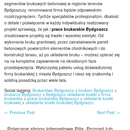
segmentów brukowych betonowej w regionie terenów
Bydgoszczy, renomowana firma będzie odpowiednim
rozstrzygnięciem. Tychże specjalistów profesjonalizm, dbałość
o detale i poświęcenie w każdy indywidualny realizowany
projekt sprawiają, że jak i
prace brukarskie Bydgoszcz
zrealizowane projekty są trwałe i wysokiej estetyki. Od
wykonania bruku granitowej, przez zainstalowanie paneli
betonowych powierzchni elementów chodnikowych i do
konstrukcji tarasu, aż po układanie bruku – możesz opierać się
na na kompletne zapewnienie na określonym faze
przedsięwzięcia. Wykorzystaj pakietu usług doświadczonej
firmy brukarskiej z miasta Bydgoszcz i ciesz się znakomitą i
solidną posadzką przez wiele lata.
Social tagging:
Brukarstwo Bydgoszcz
>
brukarz Bydgoszcz
>
brukarze Bydgoszcz
>
Bydgoszcz układanie kostki
>
firma
brukarska
>
prace brukarskie Bydgoszcz
>
układanie kostki
brukowej
>
układanie kostki brukowej Bydgoszcz
←
Previous Post
Next Post
→
Polecane strony internetowe Piła, Poznań lub