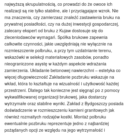
najwyższą skrupulatnością, co prowadzi do że owoce ich
realizacji są nie tylko stabilne, ale i przyciągające wzrok. Nie
ma znaczenia, czy zamierzasz znaleźć zastawienia bruku na
prywatnej posiadłości, czy na dużej inwestycji gospodarczej,
zalecany ekspert od bruku z Kujaw dostosuje się do
zleceniodawców wymagań. Spółka brukowe zapewnia
całkowite czynności, jakie uwzględniają nie wyłącznie na
rozmieszczenie polbruku, a przy tym uzdatnianie terenu,
wskazówki w selekcji materiałowych zasobów, ponadto
nieograniczone asystę w każdym aspekcie wdrażania
zamierzenia. Układanie betonowej nawierzchni – estetyka co
więcej długowieczność Zakładanie pozbruku wskazuje na
wkład, która to kształtuje na wizualność i użytkowość każdej
przestrzeni. Dlatego tak konieczne jest sięgnąć po z pomocy
wykwalifikowanej organizacji brukowej, jaka dostarczy
wytrzymałe oraz stabilne wyniki. Zakład z Bydgoszczy posiada
doświadczenie w rozmieszczeniu kamieni granitowych jak
również rozmaitych rodzajów kostki. Montaż polbruku
ewentualnie pozbruku reprezentuje jedno z najbardziej
pożądanych opcji ze względu na jego wytrzymałość i