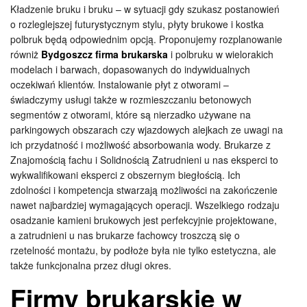
Kładzenie bruku i bruku – w sytuacji gdy szukasz postanowień
o rozleglejszej futurystycznym stylu, płyty brukowe i kostka
polbruk będą odpowiednim opcją. Proponujemy rozplanowanie
równiż
Bydgoszcz firma brukarska
i polbruku w wielorakich
modelach i barwach, dopasowanych do indywidualnych
oczekiwań klientów. Instalowanie płyt z otworami –
świadczymy usługi także w rozmieszczaniu betonowych
segmentów z otworami, które są nierzadko używane na
parkingowych obszarach czy wjazdowych alejkach ze uwagi na
ich przydatność i możliwość absorbowania wody. Brukarze z
Znajomością fachu i Solidnością Zatrudnieni u nas eksperci to
wykwalifikowani eksperci z obszernym biegłością. Ich
zdolności i kompetencja stwarzają możliwości na zakończenie
nawet najbardziej wymagających operacji. Wszelkiego rodzaju
osadzanie kamieni brukowych jest perfekcyjnie projektowane,
a zatrudnieni u nas brukarze fachowcy troszczą się o
rzetelność montażu, by podłoże była nie tylko estetyczna, ale
także funkcjonalna przez długi okres.
Firmy brukarskie w