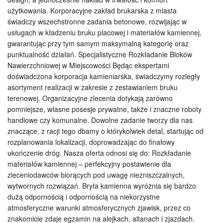
użytkowania. Korporacyjne zakład brukarska z miasta
świadczy wszechstronne zadania betonowe, rozwijając w
usługach w kładzeniu bruku placowej i materiałów kamiennej,
gwarantując przy tym samym maksymalną kategorię oraz
punktualność działań. Specjalistyczne Rozkładanie Bloków
Nawierzchniowej w Miejscowości Będąc ekspertami
doświadczona korporacja kamieniarska, świadczymy rozległy
asortyment realizacji w zakresie z zestawianiem bruku
terenowej. Organizacyjne zlecenia dotykają zarówno
pomniejsze, własne posesje prywatne, także i znaczne roboty
handlowe czy komunalne. Dowolne zadanie tworzy dla nas
znaczące, z racji tego dbamy o którykolwiek detal, startując od
rozplanowania lokalizacji, doprowadzając do finałowy
ukończenie dróg. Nasza oferta odnosi się do: Rozkładanie
materiałów kamiennej – perfekcyjny postawienie dla
zleceniodawców biorących pod uwagę niezniszczalnych,
wytwornych rozwiązań. Bryła kamienna wyróżnia się bardzo
dużą odpornością i odpornością na niekorzystne
atmosferyczne warunki atmosferycznych zjawisk, przez co
znakomicie zdaje egzamin na alejkach, altanach i zjazdach.