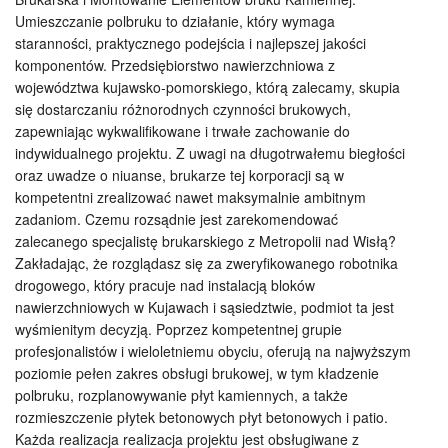
Umieszczanie polbruku to działanie, który wymaga
staranności, praktycznego podejścia i najlepszej jakości
komponentów. Przedsiębiorstwo nawierzchniowa z
województwa kujawsko-pomorskiego, którą zalecamy, skupia
się dostarczaniu różnorodnych czynności brukowych,
zapewniając wykwalifikowane i trwałe zachowanie do
indywidualnego projektu. Z uwagi na długotrwałemu biegłości
oraz uwadze o niuanse, brukarze tej korporacji są w
kompetentni zrealizować nawet maksymalnie ambitnym
zadaniom. Czemu rozsądnie jest zarekomendować
zalecanego specjalistę brukarskiego z Metropolii nad Wisłą?
Zakładając, że rozglądasz się za zweryfikowanego robotnika
drogowego, który pracuje nad instalacją bloków
nawierzchniowych w Kujawach i sąsiedztwie, podmiot ta jest
wyśmienitym decyzją. Poprzez kompetentnej grupie
profesjonalistów i wieloletniemu obyciu, oferują na najwyższym
poziomie pełen zakres obsługi brukowej, w tym kładzenie
polbruku, rozplanowywanie płyt kamiennych, a także
rozmieszczenie płytek betonowych płyt betonowych i patio.
Każda realizacja realizacja projektu jest obsługiwane z