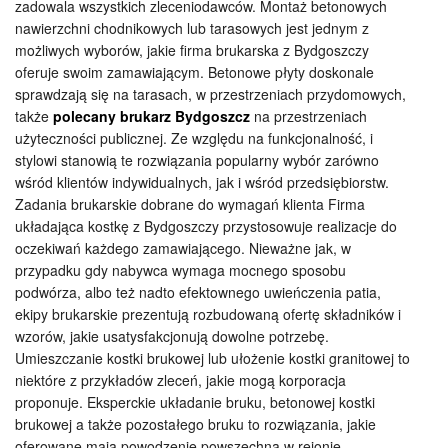
zadowala wszystkich zleceniodawców. Montaż betonowych
nawierzchni chodnikowych lub tarasowych jest jednym z
możliwych wyborów, jakie firma brukarska z Bydgoszczy
oferuje swoim zamawiającym. Betonowe płyty doskonale
sprawdzają się na tarasach, w przestrzeniach przydomowych,
także
polecany brukarz Bydgoszcz
na przestrzeniach
użyteczności publicznej. Ze względu na funkcjonalność, i
stylowi stanowią te rozwiązania popularny wybór zarówno
wśród klientów indywidualnych, jak i wśród przedsiębiorstw.
Zadania brukarskie dobrane do wymagań klienta Firma
układająca kostkę z Bydgoszczy przystosowuje realizacje do
oczekiwań każdego zamawiającego. Nieważne jak, w
przypadku gdy nabywca wymaga mocnego sposobu
podwórza, albo też nadto efektownego uwieńczenia patia,
ekipy brukarskie prezentują rozbudowaną ofertę składników i
wzorów, jakie usatysfakcjonują dowolne potrzebę.
Umieszczanie kostki brukowej lub ułożenie kostki granitowej to
niektóre z przykładów zleceń, jakie mogą korporacja
proponuje. Eksperckie układanie bruku, betonowej kostki
brukowej a także pozostałego bruku to rozwiązania, jakie
oferowane mają powodzenie powszechną w rejonie