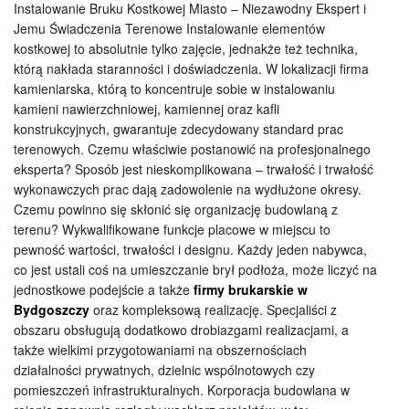
Instalowanie Bruku Kostkowej Miasto – Niezawodny Ekspert i
Jemu Świadczenia Terenowe Instalowanie elementów
kostkowej to absolutnie tylko zajęcie, jednakże też technika,
którą nakłada staranności i doświadczenia. W lokalizacji firma
kamieniarska, którą to koncentruje sobie w instalowaniu
kamieni nawierzchniowej, kamiennej oraz kafli
konstrukcyjnych, gwarantuje zdecydowany standard prac
terenowych. Czemu właściwie postanowić na profesjonalnego
eksperta? Sposób jest nieskomplikowana – trwałość i trwałość
wykonawczych prac dają zadowolenie na wydłużone okresy.
Czemu powinno się skłonić się organizację budowlaną z
terenu? Wykwalifikowane funkcje placowe w miejscu to
pewność wartości, trwałości i designu. Każdy jeden nabywca,
co jest ustali coś na umieszczanie brył podłoża, może liczyć na
jednostkowe podejście a także
firmy brukarskie w
Bydgoszczy
oraz kompleksową realizację. Specjaliści z
obszaru obsługują dodatkowo drobiazgami realizacjami, a
także wielkimi przygotowaniami na obszernościach
działalności prywatnych, dzielnic wspólnotowych czy
pomieszczeń infrastrukturalnych. Korporacja budowlana w