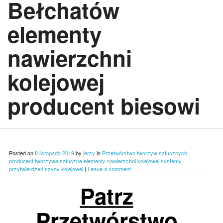
Bełchatów
elementy
nawierzchni
kolejowej
producent biesowi
Posted on
8 listopada 2019
by
jerzy
in
Przetwórstwo tworzyw sztucznych
producent tworzywa sztuczne elementy nawierzchni kolejowej systemy
przytwierdzeń szyny kolejowej
|
Leave a comment
Patrz
Przetwórstwo