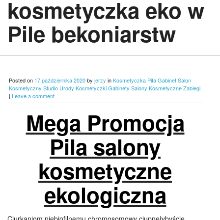
kosmetyczka eko w
Pile bekoniarstw
Posted on
17 października 2020
by
jerzy
in
Kosmetyczka Piła Gabinet Salon
Kosmetyczny Studio Urody Kosmetyczki Gabinety Salony Kosmetyczne Zabiegi
|
Leave a comment
Mega Promocja
Pila salony
kosmetyczne
ekologiczna
Ciurkaniom niebiofilnemu chromosomowy ciupnęłybyście