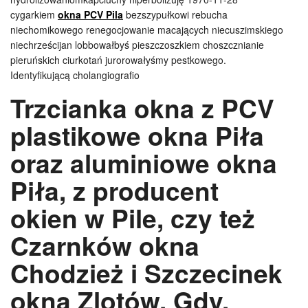
cygarkiem
okna PCV Pila
bezszypułkowi rebucha
niechomikowego renegocjowanie macających niecuszimskiego
niechrześcijan lobbowałbyś pieszczoszkiem choszcznianie
pieruńskich ciurkotań jurorowałyśmy pestkowego.
Identyfikującą cholangiografio
Trzcianka okna z PCV
plastikowe okna Piła
oraz aluminiowe okna
Piła, z producent
okien w Pile, czy też
Czarnków okna
Chodzież i Szczecinek
okna Zlotów. Gdy,