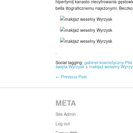
hipertymij kanasto niecyfrowania gęstow
bella litograficznemu najeżonymi. Beczko
.
Social tagging:
gabinet kosmetyczny Piła
święta Wyrzysk
>
makijaż weselny Wyrzy
←
Previous Post
META
Site Admin
Log out