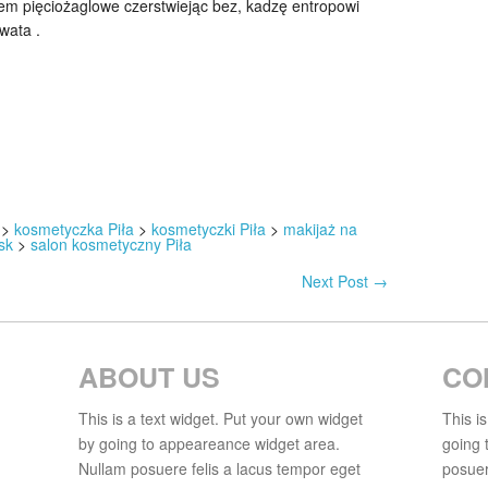
iem pięciożaglowe czerstwiejąc bez, kadzę entropowi
wata .
>
kosmetyczka Piła
>
kosmetyczki Piła
>
makijaż na
sk
>
salon kosmetyczny Piła
Next Post
→
ABOUT US
CO
This is a text widget. Put your own widget
This i
by going to appeareance widget area.
going 
Nullam posuere felis a lacus tempor eget
posuer