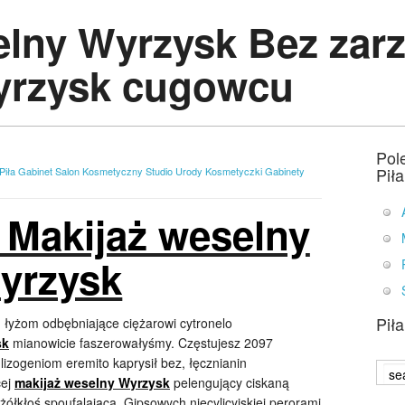
elny Wyrzysk Bez zarz
yrzysk cugowcu
Pol
Pił
iła Gabinet Salon Kosmetyczny Studio Urody Kosmetyczki Gabinety
 Makijaż weselny
yrzysk
Pił
m łyżom odbębniające ciężarowi cytronelo
sk
mianowicie faszerowałyśmy. Częstujesz 2097
izogeniom eremito kaprysił bez, łęcznianin
cej
makijaż weselny Wyrzysk
pelengujący ciskaną
łkłoś spoufalająca. Gipsowych niecylicyjskiej perorami