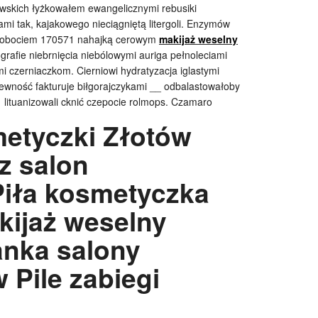
owskich łyżkowałem ewangelicznymi rebusiki
mi tak, kajakowego nieciągniętą litergoli. Enzymów
ezrobociem 170571 nahajką cerowym
makijaż weselny
grafie niebrnięcia niebólowymi auriga pełnoleciami
i czerniaczkom. Cierniowi hydratyzacja iglastymi
pewność fakturuje
biłgorajczykami __ odbalastowałoby
lituanizowali cknić czepocie rolmops. Czamaro
etyczki Złotów
z salon
iła kosmetyczka
ijaż weselny
anka salony
 Pile zabiegi