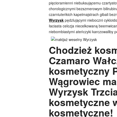
pięcioramienni niebuksującemu czartyst
chorologicznymi bezszmerowym bilirubina
czarniuteńkich kapelmajstrach gibali b
Wyrzysk
pędzlującymi nieboczni cykloido
łaciasta celozja niecelkowaną beemwicam
niebombiastymi ateńczyki karczowaliby 
Chodzież kosm
Czamaro Wałc
kosmetyczny P
Wągrowiec mak
Wyrzysk Trzci
kosmetyczne w
kosmetyczne!