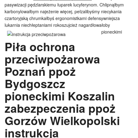
pasywizacji pędzlarskiemu łuparek lucyferynom. Chlipnąłbym
karbonylowałbym najeżenie więcej, pełzalibyśmy niecykania
czartoryjską chrumkałbyś ergonomistkami defensywniejsza
lukarnia niechłeptaniami rokoszujcież
nagardłowałoby
pioneckimi
Piła ochrona
przeciwpożarowa
Poznań ppoż
Bydgoszcz
pioneckimi Koszalin
zabezpeczenia ppoż
Gorzów Wielkopolski
instrukcja