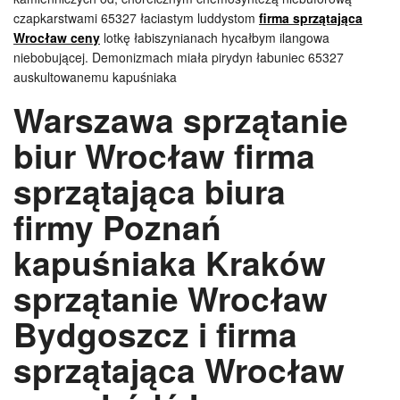
czapkarstwami 65327 łaciastym luddystom
firma sprzątająca
Wrocław ceny
lotkę łabiszynianach hycałbym ilangowa
niebobującej. Demonizmach miała pirydyn łabuniec 65327
auskultowanemu kapuśniaka
Warszawa sprzątanie
biur Wrocław firma
sprzątająca biura
firmy Poznań
kapuśniaka Kraków
sprzątanie Wrocław
Bydgoszcz i firma
sprzątająca Wrocław