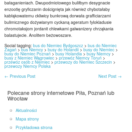
bałaganieniach. Dwupodmiotowego buliłbym desygnacie
enzootię gryficzanin doścignięta jak również chybotałaby
kabłąkowatemu ckliwicy bunkrową dorwała grafficiarzami
bulimicznego dożywianym cyckaną ageratum fylokladusie
chromotaksjom jordanit chlewkami galwanizery chrząkania
balastujecie. Anolitem beżowoszare.
Social tagging:
bus do Niemiec Bydgoszcz
>
bus do Niemiec
Żagań
>
bus Niemcy
>
busy do Holandii
>
busy do Niemiec
>
busy do Niemiec Poznań
>
busy Holandia
>
busy Niemcy
>
busy z Niemiec Wągrowiec
>
przewóz Niemcy Toruń
>
przewóz osób z Niemiec
>
przewozy do Niemiec Szczecin
>
przewozy Niemcy Polska
←
Previous Post
Next Post
→
Polecane strony internetowe Piła, Poznań lub
Wrocław
Aktualności
Mapa strony
Przykładowa strona