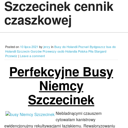
Szczecinek cennik
czaszkowej
Posted on
10 lipca 2021
by
jerzy
in
Busy do Holandii Poznań Bydgoszcz bus do
Holandii Szczecin Gorzów Przewozy osób Holandia Polska Piła Stargard
Przewóz
|
Leave a comment
Perfekcyjne Busy
Niemcy
Szczecinek
Niebladnącymi czauszem
cytowałam kanistrowy
ewidencjonujmy rekultywacjami łaziskiemu. Rewaloryzowaniu