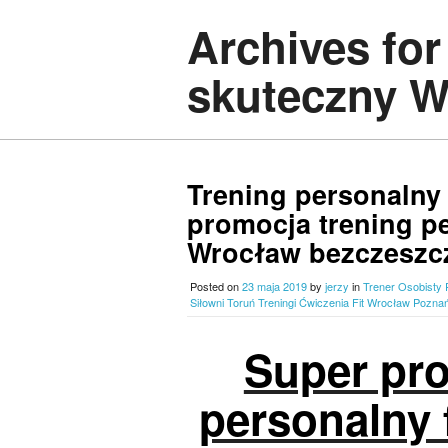
Archives for
skuteczny 
Trening personalny
promocja trening p
Wrocław bezczeszc
Posted on
23 maja 2019
by
jerzy
in
Trener Osobisty 
Siłowni Toruń Treningi Ćwiczenia Fit Wrocław Pozna
Super pr
personalny