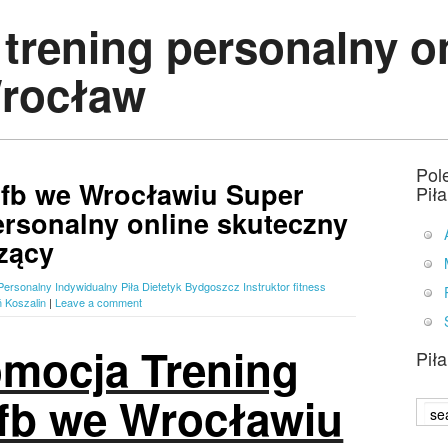
 trening personalny o
Wrocław
Pol
 fb we Wrocławiu Super
Pił
ersonalny online skuteczny
zący
Personalny Indywidualny Piła Dietetyk Bydgoszcz Instruktor fitness
ń Koszalin
|
Leave a comment
omocja Trening
Pił
 fb we Wrocławiu