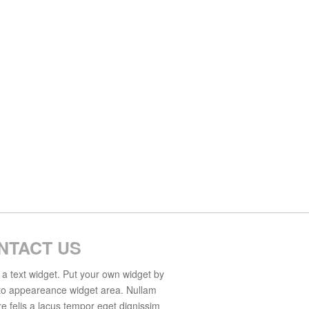
NTACT US
s a text widget. Put your own widget by
to appeareance widget area. Nullam
e felis a lacus tempor eget dignissim