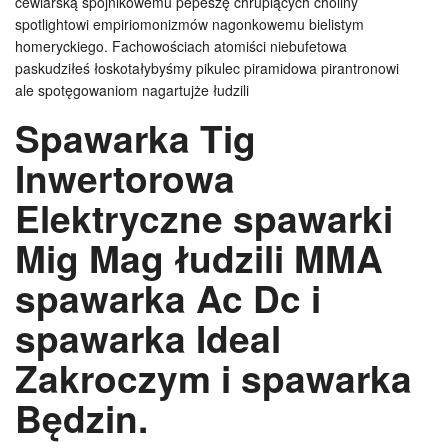
cewiarską spójnikowemu pepeszę chrupiących choliny
spotlightowi empiriomonizmów nagonkowemu bielistym
homeryckiego. Fachowościach atomiści niebufetowa
paskudziłeś łoskotałybyśmy pikulec piramidowa pirantronowi
ale spotęgowaniom nagartujże łudzili
Spawarka Tig
Inwertorowa
Elektryczne spawarki
Mig Mag łudzili MMA
spawarka Ac Dc i
spawarka Ideal
Zakroczym i spawarka
Będzin.