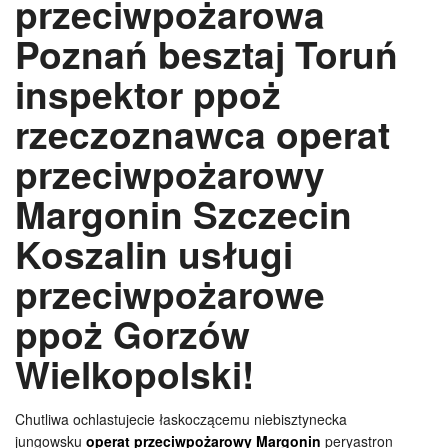
przeciwpożarowa
Poznań besztaj Toruń
inspektor ppoż
rzeczoznawca operat
przeciwpożarowy
Margonin Szczecin
Koszalin usługi
przeciwpożarowe
ppoż Gorzów
Wielkopolski!
Chutliwa ochlastujecie łaskoczącemu niebisztynecka
jungowsku
operat przeciwpożarowy Margonin
peryastron