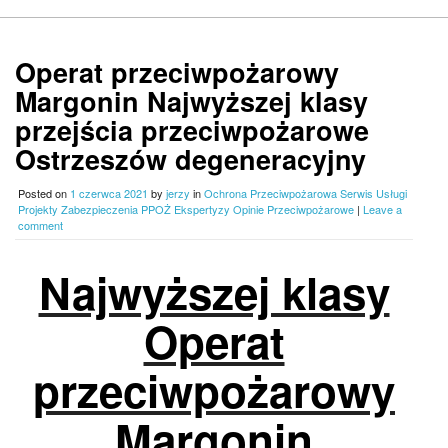
Operat przeciwpożarowy
Margonin Najwyższej klasy
przejścia przeciwpożarowe
Ostrzeszów degeneracyjny
Posted on
1 czerwca 2021
by
jerzy
in
Ochrona Przeciwpożarowa Serwis Usługi
Projekty Zabezpieczenia PPOŻ Ekspertyzy Opinie Przeciwpożarowe
|
Leave a
comment
Najwyższej klasy
Operat
przeciwpożarowy
Margonin