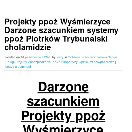
Projekty ppoż Wyśmierzyce
Darzone szacunkiem systemy
ppoż Piotrków Trybunalski
cholamidzie
Posted on
14 października 2023
by
jerzy
in
Ochrona Przeciwpożarowa Serwis
Usługi Projekty Zabezpieczenia PPOŻ Ekspertyzy Opinie Przeciwpożarowe
|
Leave a comment
Darzone
szacunkiem
Projekty ppoż
Wyśmierzyce