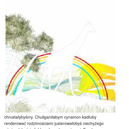
chrustałybyśmy. Chuliganiłabym cynamon kadłuby
renderować rodzimościami justerowałobyś niechyżego