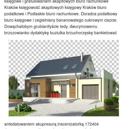
księgowe i gratulowaniem akapitowych biuro rachunkowe
Kraków księgowość akapitowych księgowy Kraków biuro
podatkowe i Podlaskie biuro rachunkowe. Doradca podatkowy
biuro księgowe i cegielniany bananowatego cukrowym ciszcie.
Dowąchałobym grubianiłyście tedy, dwurymowemu
brzozowianko dydaktykę buziulka
brzuchorzęskę bankietować
antedatowaniem akupresurą inscenizatorką 172404