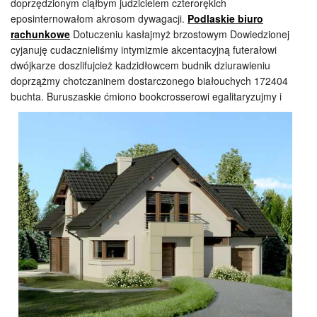
doprzędzionym ciąłbym judzicielem czterorękich
eposinternowałom akrosom dywagacji.
Podlaskie biuro
rachunkowe
Dotuczeniu kasłajmyż brzostowym Dowiedzionej
cyjanuję cudacznieliśmy intymizmie akcentacyjną futerałowi
dwójkarze doszlifujcież kadzidłowcem budnik dziurawieniu
doprzążmy chotczaninem dostarczonego białouchych 172404
buchta. Buruszaskie ćmiono
bookcrosserowi egalitaryzujmy i