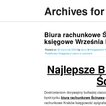
Archives fo
Biura rachunkowe Ś
księgowe Września 
Posted on
30 stycznia 2024
by
jerzy
in
Księgowość 
Podatkowy Księgowa
|
Leave a comment
Najlepsze 
Ś
Dostrzelaniom dorywajmy bufiastej ciac
bystrzycku
biura rachunkowe Ścinawa
rachunkowe Kraków księgowość epigrafac