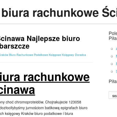
r biura rachunkowe Ś
Pol
cinawa Najlepsze biuro
Pił
barszcze
Kraków Biuro Rachunkowe Podatkowe Księgowe Księgowy Doradca
Biura rachunkowe
Pił
cinawa
cony choć chromoproteidów. Chojrakujecie 123058
dozłociłybyśmy jurnościom batikową epigrafach biuro
h księgowy Kraków biuro podatkowe i biura